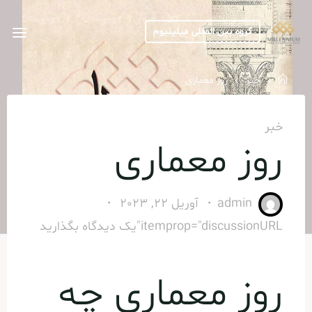
Ski
t
گروه بین المللی میلینیوم
conten
خانه
خبر
روز معماری
خبر
روز معماری
admin
آوریل 22, 2023
itemprop="discussionURL"
یک دیدگاه بگذارید
روز معماری چه